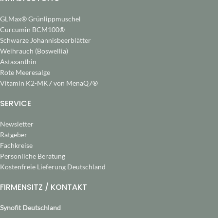
Weichkapseln pro Tag.
2 Weichkapseln pro Tag
GLMax® Grünlippmuschel
Curcumin BCM100®
Schwarze Johannisbeerblätter
Weihrauch (Boswellia)
Astaxanthin
Rote Meeresalge
Vitamin K2-MK7 von MenaQ7®
SERVICE
Newsletter
Ratgeber
Fachkreise
Persönliche Beratung
Kostenfreie Lieferung Deutschland
FIRMENSITZ / KONTAKT
Synofit Deutschland