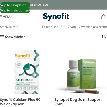
Skip to navigation
060073850119
INFO@SYNOFIT.DE
Skip to main content
MENU
Start
Seite 2
Ergebnisse 13 – 17 von 17 werden angezeigt
Show sidebar
Synofit Calcium Plus 60
Synopet Dog Joint Support
Weichkapseln
75ml