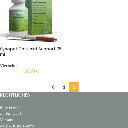
Synopet Cat Joint Support 75
ml
Vierbeiner
28,95
€
←
1
2
RECHTLICHES
Impressum
Zahlungsarten
Versand
AGB & Kundeninfo