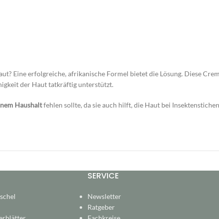
 Haut? Eine erfolgreiche, afrikanische Formel bietet die Lösung. Diese Cre
gkeit der Haut tatkräftig unterstützt.
inem Haushalt
fehlen sollte, da sie auch hilft, die Haut bei Insektenstic
SERVICE
schel
Newsletter
Ratgeber
rblätter
Fachkreise