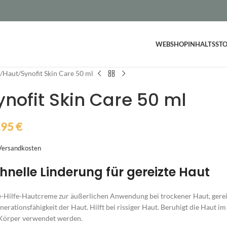
WEBSHOP
INHALTSSTO
t
Haut
Synofit Skin Care 50 ml
ynofit Skin Care 50 ml
,95
€
Versandkosten
hnelle Linderung für gereizte Haut
e-Hilfe-Hautcreme zur äußerlichen Anwendung bei trockener Haut, gereizt
nerationsfähigkeit der Haut. Hilft bei rissiger Haut. Beruhigt die Haut i
Körper verwendet werden.