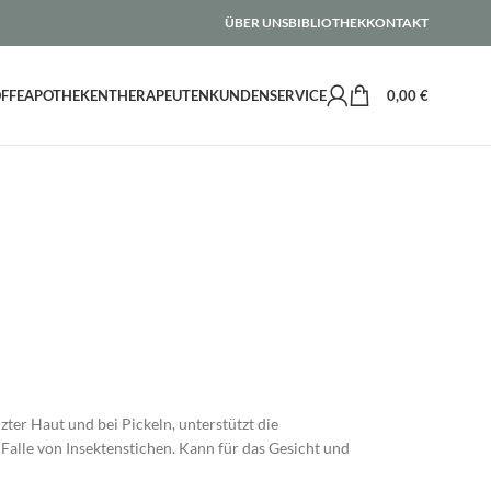
ÜBER UNS
BIBLIOTHEK
KONTAKT
FFE
APOTHEKEN
THERAPEUTEN
KUNDENSERVICE
0,00
€
er Haut und bei Pickeln, unterstützt die
m Falle von Insektenstichen. Kann für das Gesicht und