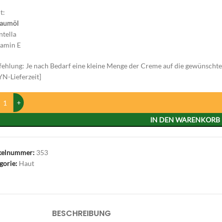
t:
baumöl
tella
amin E
ehlung: Je nach Bedarf eine kleine Menge der Creme auf die gewünschte
YN-Lieferzeit]
IN DEN WARENKORB
kelnummer:
353
gorie:
Haut
BESCHREIBUNG