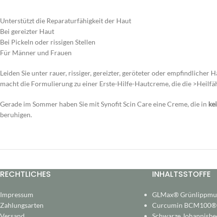
Unterstützt die Reparaturfähigkeit der Haut
Bei gereizter Haut
Bei Pickeln oder rissigen Stellen
Für Männer und Frauen
Leiden Sie unter rauer, rissiger, gereizter, geröteter oder empfindlicher
macht die Formulierung zu einer Erste-Hilfe-Hautcreme, die die >Heilfähi
Gerade im Sommer haben Sie mit Synofit Scin Care eine Creme, die in
ke
beruhigen.
RECHTLICHES
INHALTSSTOFFE
Impressum
GLMax® Grünlippmu
Zahlungsarten
Curcumin BCM100®
Versand
Schwarze Johannisbee