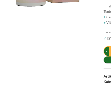
Inhal
Tee
+
Cen
+
Vit
Empf
✓
[S
Arti
Kate