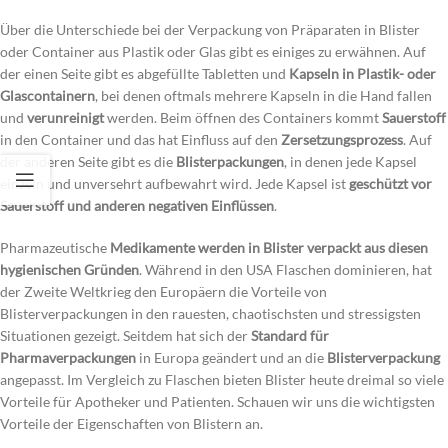
Über die Unterschiede bei der Verpackung von Präparaten in Blister
oder Container aus Plastik oder Glas gibt es einiges zu erwähnen. Auf
der einen Seite gibt es abgefüllte Tabletten und
Kapseln in Plastik- oder
Glascontainern
, bei denen oftmals mehrere Kapseln in die Hand fallen
und
verunreinigt
werden. Beim öffnen des Containers kommt
Sauerstoff
in den Container und das hat Einfluss auf den
Zersetzungsprozess
. Auf
der anderen Seite gibt es die
Blisterpackungen
, in denen jede Kapsel
einzeln und unversehrt aufbewahrt wird. Jede Kapsel ist
geschützt vor
Sauerstoff und anderen negativen Einflüssen
.
Pharmazeutische
Medikamente werden in Blister verpackt aus diesen
hygienischen Gründen
. Während in den USA Flaschen dominieren, hat
der Zweite Weltkrieg den Europäern die Vorteile von
Blisterverpackungen in den rauesten, chaotischsten und stressigsten
Situationen gezeigt. Seitdem hat sich der
Standard für
Pharmaverpackungen
in Europa geändert und an die
Blisterverpackung
angepasst. Im Vergleich zu Flaschen bieten Blister heute dreimal so viele
Vorteile für Apotheker und Patienten. Schauen wir uns die wichtigsten
Vorteile der Eigenschaften von Blistern an.